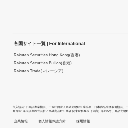
各国サイト一覧 | For International
Rakuten Securities Hong Kong(香港)
Rakuten Securities Bullion(香港)
Rakuten Trade(マレーシア)
加入協会
日本証券業協会
、
一般社団法人金融先物取引業協会
、
日本商品先物取引協会
、
商号等
楽天証券株式会社／金融商品取引業者 関東財務局長（金商）第195号、商品先物
企業情報
個人情報保護方針
採用情報