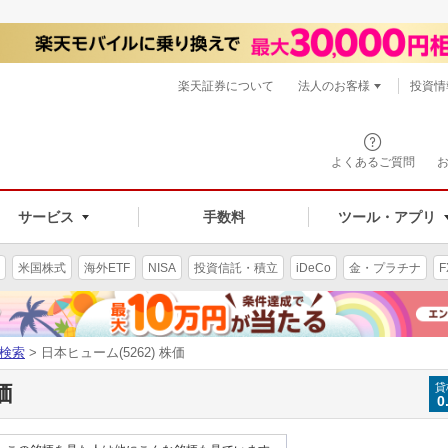
楽天証券について
法人のお客様
投資情
よくあるご質問
サービス
手数料
ツール・アプリ
米国株式
海外ETF
NISA
投資信託・積立
iDeCo
金・プラチナ
F
検索
> 日本ヒューム(5262) 株価
価
貸
0