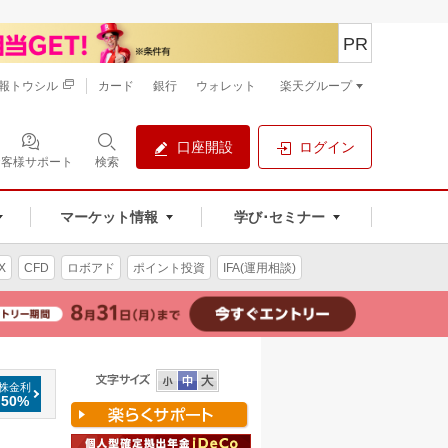
PR
報トウシル
カード
銀行
ウォレット
楽天グループ
口座開設
ログイン
お客様サポート
検索
マーケット情報
学び･セミナー
X
CFD
ロボアド
ポイント投資
IFA(運用相談)
株金利
.50%