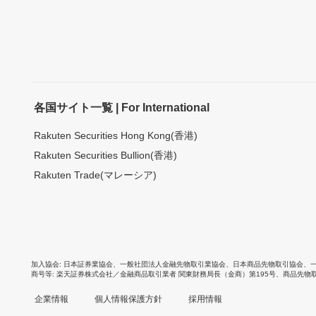
各国サイト一覧 | For International
Rakuten Securities Hong Kong(香港)
Rakuten Securities Bullion(香港)
Rakuten Trade(マレーシア)
加入協会
日本証券業協会
、
一般社団法人金融先物取引業協会
、
日本商品先物取引協会
、
商号等
楽天証券株式会社／金融商品取引業者 関東財務局長（金商）第195号、商品先物
企業情報
個人情報保護方針
採用情報