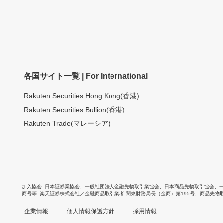
各国サイト一覧 | For International
Rakuten Securities Hong Kong(香港)
Rakuten Securities Bullion(香港)
Rakuten Trade(マレーシア)
加入協会
日本証券業協会
、
一般社団法人金融先物取引業協会
、
日本商品先物取引協会
、
商号等
楽天証券株式会社／金融商品取引業者 関東財務局長（金商）第195号、商品先物
企業情報
個人情報保護方針
採用情報