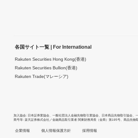
各国サイト一覧 | For International
Rakuten Securities Hong Kong(香港)
Rakuten Securities Bullion(香港)
Rakuten Trade(マレーシア)
加入協会
日本証券業協会
、
一般社団法人金融先物取引業協会
、
日本商品先物取引協会
、
商号等
楽天証券株式会社／金融商品取引業者 関東財務局長（金商）第195号、商品先物
企業情報
個人情報保護方針
採用情報