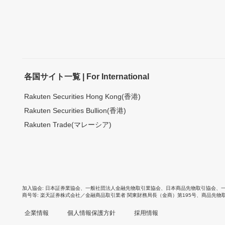
各国サイト一覧 | For International
Rakuten Securities Hong Kong(香港)
Rakuten Securities Bullion(香港)
Rakuten Trade(マレーシア)
加入協会
日本証券業協会
、
一般社団法人金融先物取引業協会
、
日本商品先物取引協会
、
商号等
楽天証券株式会社／金融商品取引業者 関東財務局長（金商）第195号、商品先物
企業情報
個人情報保護方針
採用情報