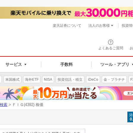
楽天証券について
法人のお客様
投資情
よくあるご質問
サービス
手数料
ツール・アプリ
米国株式
海外ETF
NISA
投資信託・積立
iDeCo
金・プラチナ
F
検索
> ＦＩＧ(4392) 株価
貸
0