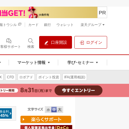
PR
報トウシル
カード
銀行
ウォレット
楽天グループ
口座開設
ログイン
お客様サポート
検索
マーケット情報
学び･セミナー
X
CFD
ロボアド
ポイント投資
IFA(運用相談)
株金利
.45%