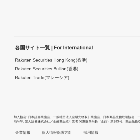
各国サイト一覧 | For International
Rakuten Securities Hong Kong(香港)
Rakuten Securities Bullion(香港)
Rakuten Trade(マレーシア)
加入協会
日本証券業協会
、
一般社団法人金融先物取引業協会
、
日本商品先物取引協会
、
商号等
楽天証券株式会社／金融商品取引業者 関東財務局長（金商）第195号、商品先物
企業情報
個人情報保護方針
採用情報