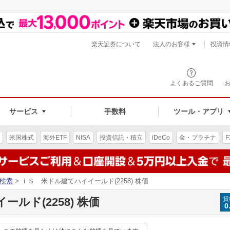
楽天証券について
法人のお客様
投資情
よくあるご質問
サービス
手数料
ツール・アプリ
米国株式
海外ETF
NISA
投資信託・積立
iDeCo
金・プラチナ
F
検索
> ｉＳ 米ドル建てハイイールド(2258) 株価
ルド(2258) 株価
貸
0