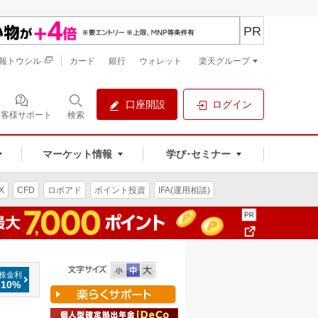
PR
報トウシル
カード
銀行
ウォレット
楽天グループ
口座開設
ログイン
お客様サポート
検索
マーケット情報
学び･セミナー
X
CFD
ロボアド
ポイント投資
IFA(運用相談)
株金利
.10%