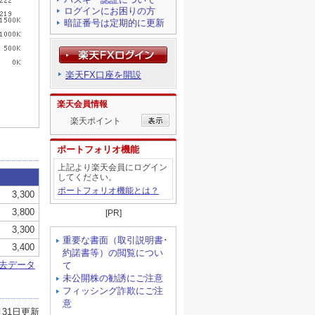
ログインにお困りの方
暗証番号は定期的に更新
楽天FX口座を開設
楽天会員情報
楽天ポイント
ポートフォリオ機能
上記より楽天会員にログイン
してください。
ポートフォリオ機能とは？
[PR]
重要な書面（取引説明書･
約諾書等）の閲覧につい
て
未公開株の勧誘にご注意
フィッシング詐欺にご注
意