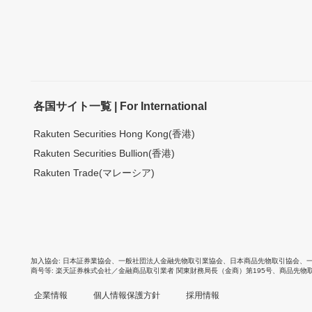
各国サイト一覧 | For International
Rakuten Securities Hong Kong(香港)
Rakuten Securities Bullion(香港)
Rakuten Trade(マレーシア)
加入協会
日本証券業協会
、
一般社団法人金融先物取引業協会
、
日本商品先物取引協会
、
商号等
楽天証券株式会社／金融商品取引業者 関東財務局長（金商）第195号、商品先物
企業情報
個人情報保護方針
採用情報