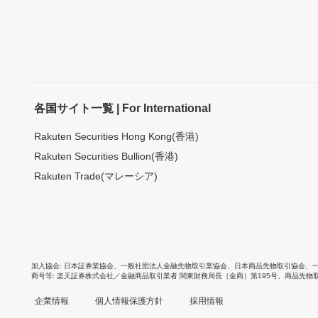
各国サイト一覧 | For International
Rakuten Securities Hong Kong(香港)
Rakuten Securities Bullion(香港)
Rakuten Trade(マレーシア)
加入協会
日本証券業協会
、
一般社団法人金融先物取引業協会
、
日本商品先物取引協会
、
商号等
楽天証券株式会社／金融商品取引業者 関東財務局長（金商）第195号、商品先物
企業情報
個人情報保護方針
採用情報