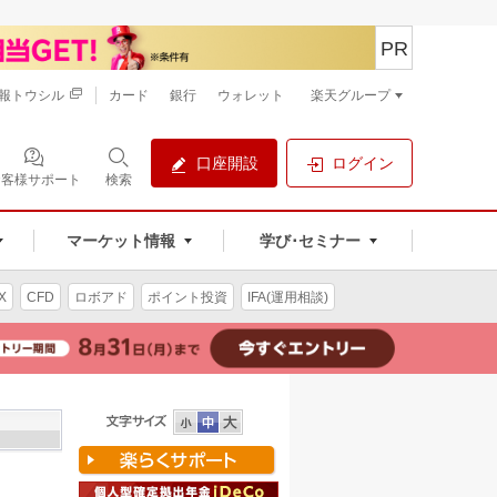
PR
報トウシル
カード
銀行
ウォレット
楽天グループ
口座開設
ログイン
お客様サポート
検索
マーケット情報
学び･セミナー
X
CFD
ロボアド
ポイント投資
IFA(運用相談)