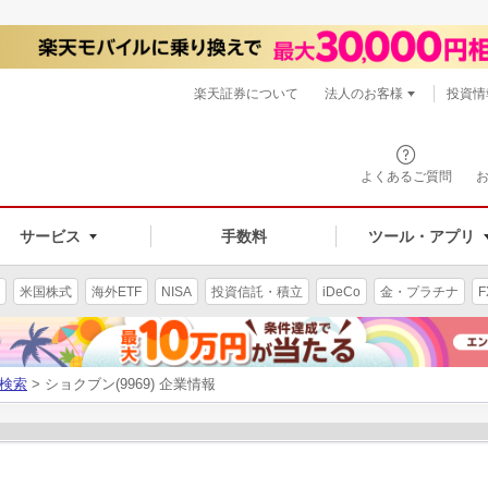
楽天証券について
法人のお客様
投資情
よくあるご質問
サービス
手数料
ツール・アプリ
米国株式
海外ETF
NISA
投資信託・積立
iDeCo
金・プラチナ
F
検索
> ショクブン(9969) 企業情報