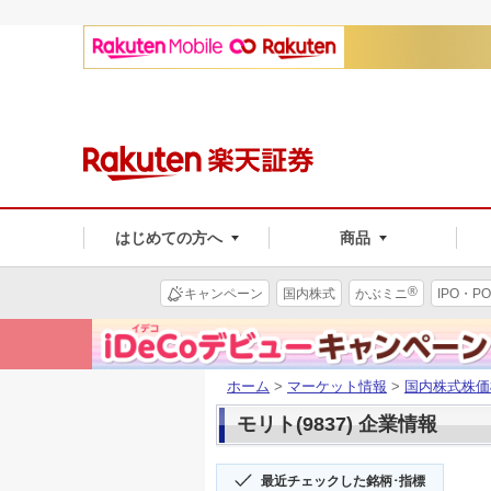
はじめての方へ
商品
®
キャンペーン
国内株式
かぶミニ
IPO・PO
ホーム
>
マーケット情報
>
国内株式株価
モリト(9837) 企業情報
最近チェックした銘柄･指標