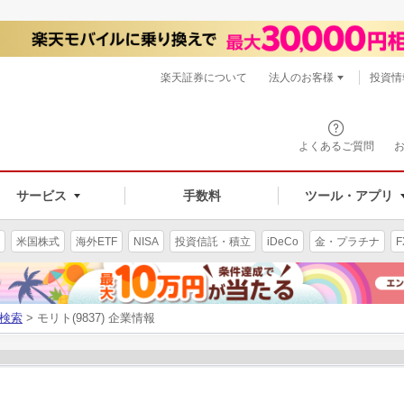
楽天証券について
法人のお客様
投資情
よくあるご質問
サービス
手数料
ツール・アプリ
米国株式
海外ETF
NISA
投資信託・積立
iDeCo
金・プラチナ
F
検索
> モリト(9837) 企業情報