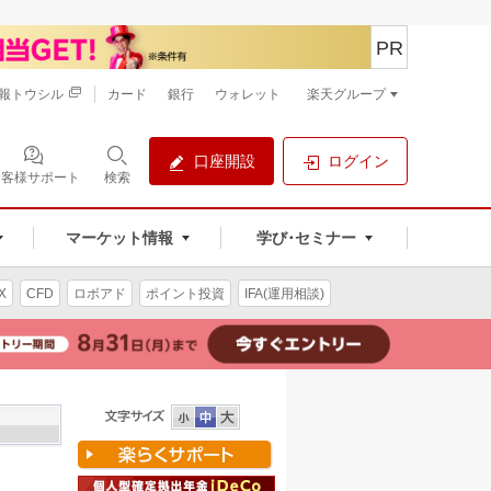
PR
報トウシル
カード
銀行
ウォレット
楽天グループ
口座開設
ログイン
お客様サポート
検索
マーケット情報
学び･セミナー
X
CFD
ロボアド
ポイント投資
IFA(運用相談)