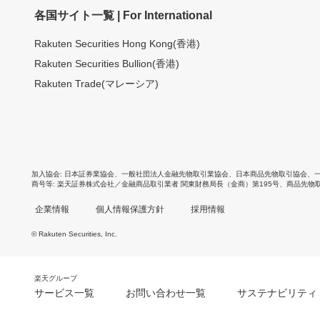
各国サイト一覧 | For International
Rakuten Securities Hong Kong(香港)
Rakuten Securities Bullion(香港)
Rakuten Trade(マレーシア)
加入協会
日本証券業協会
、
一般社団法人金融先物取引業協会
、
日本商品先物取引協会
、
商号等
楽天証券株式会社／金融商品取引業者 関東財務局長（金商）第195号、商品先物
企業情報
個人情報保護方針
採用情報
© Rakuten Securities, Inc.
楽天グループ
サービス一覧
お問い合わせ一覧
サステナビリティ