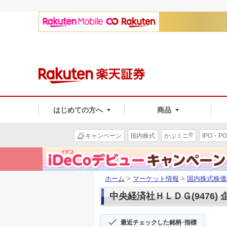
はじめての方へ
商品
®
キャンペーン
国内株式
かぶミニ
IPO・PO
ホーム
>
マーケット情報
>
国内株式株価
中央経済社ＨＬＤＧ(9476)
最近チェックした銘柄･指標