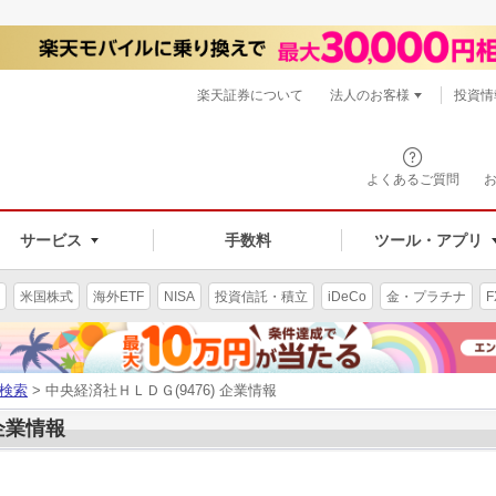
楽天証券について
法人のお客様
投資情
よくあるご質問
サービス
手数料
ツール・アプリ
米国株式
海外ETF
NISA
投資信託・積立
iDeCo
金・プラチナ
F
検索
> 中央経済社ＨＬＤＧ(9476) 企業情報
 企業情報