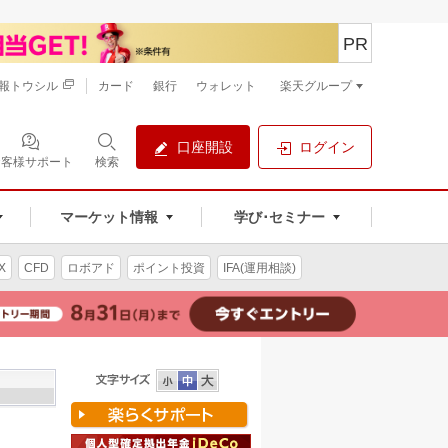
PR
報トウシル
カード
銀行
ウォレット
楽天グループ
口座開設
ログイン
お客様サポート
検索
マーケット情報
学び･セミナー
X
CFD
ロボアド
ポイント投資
IFA(運用相談)