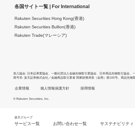
各国サイト一覧 | For International
Rakuten Securities Hong Kong(香港)
Rakuten Securities Bullion(香港)
Rakuten Trade(マレーシア)
加入協会
日本証券業協会
、
一般社団法人金融先物取引業協会
、
日本商品先物取引協会
、
商号等
楽天証券株式会社／金融商品取引業者 関東財務局長（金商）第195号、商品先物
企業情報
個人情報保護方針
採用情報
© Rakuten Securities, Inc.
楽天グループ
サービス一覧
お問い合わせ一覧
サステナビリティ