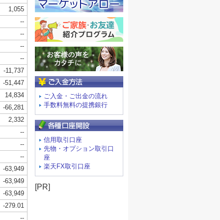
ご入金方法
ご入金・ご出金の流れ
手数料無料の提携銀行
信用取引口座
先物・オプション取引口
座
楽天FX取引口座
[PR]