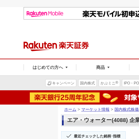
はじめての方へ
商品
®
キャンペーン
国内株式
かぶミニ
IPO・PO
ホーム
>
マーケット情報
>
国内株式株価
エア・ウォーター(4088) 企
最近チェックした銘柄･指標