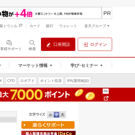
PR
報トウシル
カード
銀行
ウォレット
楽天グループ
口座開設
ログイン
お客様サポート
検索
マーケット情報
学び･セミナー
X
CFD
ロボアド
ポイント投資
IFA(運用相談)