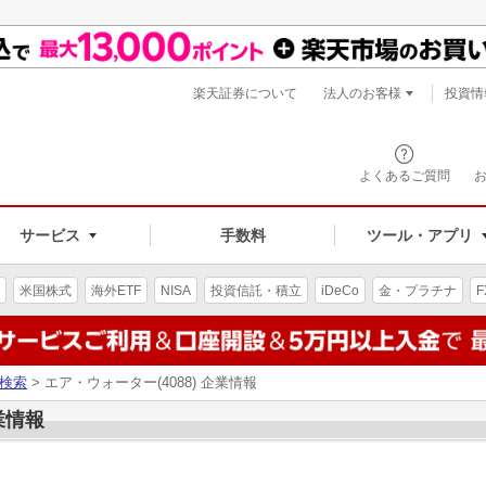
楽天証券について
法人のお客様
投資情
よくあるご質問
サービス
手数料
ツール・アプリ
米国株式
海外ETF
NISA
投資信託・積立
iDeCo
金・プラチナ
F
検索
> エア・ウォーター(4088) 企業情報
業情報