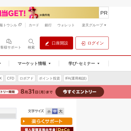
PR
報トウシル
カード
銀行
ウォレット
楽天グループ
口座開設
ログイン
お客様サポート
検索
マーケット情報
学び･セミナー
X
CFD
ロボアド
ポイント投資
IFA(運用相談)