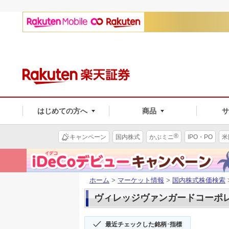
はじめての方へ
商品
®
キャンペーン
国内株式
かぶミニ
IPO・PO
米
ホーム
>
マーケット情報
>
国内株式株価検索
ヴィレッジヴァンガードコーポレ(2
最近チェックした銘柄･指標