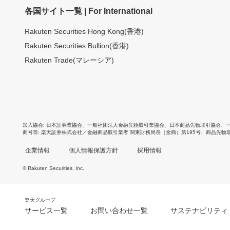
各国サイト一覧 | For International
Rakuten Securities Hong Kong(香港)
Rakuten Securities Bullion(香港)
Rakuten Trade(マレーシア)
加入協会
日本証券業協会
、
一般社団法人金融先物取引業協会
、
日本商品先物取引協会
、
商号等
楽天証券株式会社／金融商品取引業者 関東財務局長（金商）第195号、商品先物
企業情報
個人情報保護方針
採用情報
© Rakuten Securities, Inc.
楽天グループ
サービス一覧
お問い合わせ一覧
サステナビリティ