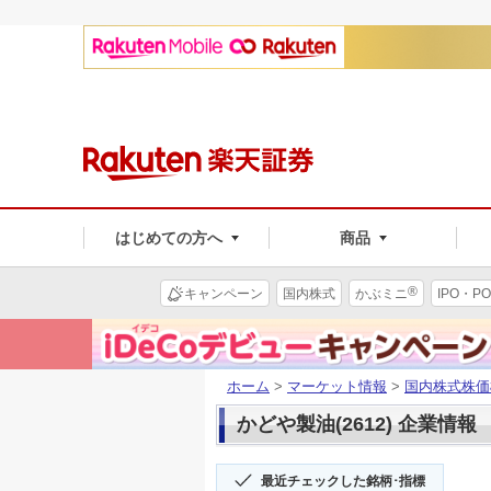
はじめての方へ
商品
®
キャンペーン
国内株式
かぶミニ
IPO・PO
ホーム
>
マーケット情報
>
国内株式株価
かどや製油(2612) 企業情報
最近チェックした銘柄･指標