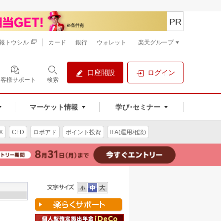
PR
報トウシル
カード
銀行
ウォレット
楽天グループ
口座開設
ログイン
お客様サポート
検索
マーケット情報
学び･セミナー
X
CFD
ロボアド
ポイント投資
IFA(運用相談)