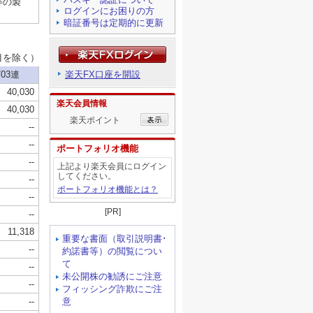
ログインにお困りの方
暗証番号は定期的に更新
楽天FX口座を開設
楽天会員情報
楽天ポイント
ポートフォリオ機能
上記より楽天会員にログイン
してください。
ポートフォリオ機能とは？
[PR]
重要な書面（取引説明書･
約諾書等）の閲覧につい
て
未公開株の勧誘にご注意
フィッシング詐欺にご注
意