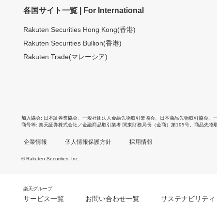
各国サイト一覧 | For International
Rakuten Securities Hong Kong(香港)
Rakuten Securities Bullion(香港)
Rakuten Trade(マレーシア)
加入協会
日本証券業協会
、
一般社団法人金融先物取引業協会
、
日本商品先物取引協会
、
商号等
楽天証券株式会社／金融商品取引業者 関東財務局長（金商）第195号、商品先物
企業情報
個人情報保護方針
採用情報
© Rakuten Securities, Inc.
楽天グループ
サービス一覧
お問い合わせ一覧
サステナビリティ