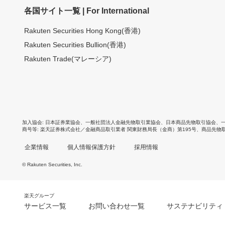
各国サイト一覧 | For International
Rakuten Securities Hong Kong(香港)
Rakuten Securities Bullion(香港)
Rakuten Trade(マレーシア)
加入協会
日本証券業協会
、
一般社団法人金融先物取引業協会
、
日本商品先物取引協会
、
商号等
楽天証券株式会社／金融商品取引業者 関東財務局長（金商）第195号、商品先物
企業情報
個人情報保護方針
採用情報
© Rakuten Securities, Inc.
楽天グループ
サービス一覧
お問い合わせ一覧
サステナビリティ