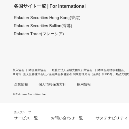
各国サイト一覧 | For International
Rakuten Securities Hong Kong(香港)
Rakuten Securities Bullion(香港)
Rakuten Trade(マレーシア)
加入協会
日本証券業協会
、
一般社団法人金融先物取引業協会
、
日本商品先物取引協会
、
商号等
楽天証券株式会社／金融商品取引業者 関東財務局長（金商）第195号、商品先物
企業情報
個人情報保護方針
採用情報
© Rakuten Securities, Inc.
楽天グループ
サービス一覧
お問い合わせ一覧
サステナビリティ