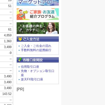
ご入金方法
ご入金・ご出金の流れ
手数料無料の提携銀行
信用取引口座
先物・オプション取引口
座
楽天FX取引口座
[PR]