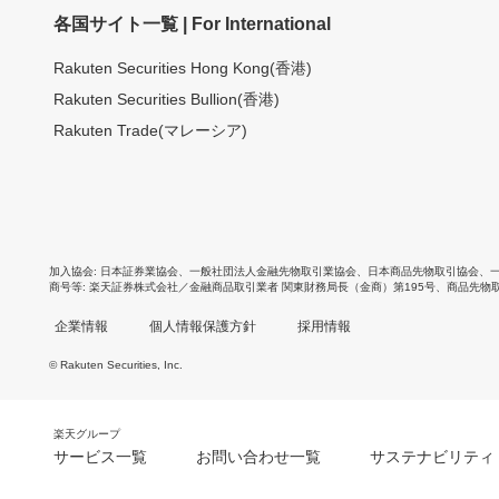
各国サイト一覧 | For International
Rakuten Securities Hong Kong(香港)
Rakuten Securities Bullion(香港)
Rakuten Trade(マレーシア)
加入協会
日本証券業協会
、
一般社団法人金融先物取引業協会
、
日本商品先物取引協会
、
商号等
楽天証券株式会社／金融商品取引業者 関東財務局長（金商）第195号、商品先物
企業情報
個人情報保護方針
採用情報
© Rakuten Securities, Inc.
楽天グループ
サービス一覧
お問い合わせ一覧
サステナビリティ