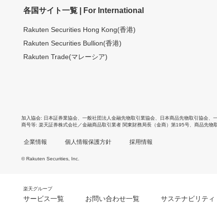
各国サイト一覧 | For International
Rakuten Securities Hong Kong(香港)
Rakuten Securities Bullion(香港)
Rakuten Trade(マレーシア)
加入協会
日本証券業協会
、
一般社団法人金融先物取引業協会
、
日本商品先物取引協会
、
商号等
楽天証券株式会社／金融商品取引業者 関東財務局長（金商）第195号、商品先物
企業情報
個人情報保護方針
採用情報
© Rakuten Securities, Inc.
楽天グループ
サービス一覧
お問い合わせ一覧
サステナビリティ