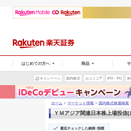
はじめての方へ
商品
®
キャンペーン
国内株式
かぶミニ
IPO・PO
米
ホーム
>
マーケット情報
>
国内株式株価検索
ＹＭアジア関連日本株上場投信(15
最近チェックした銘柄･指標