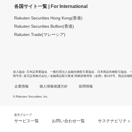
各国サイト一覧 | For International
Rakuten Securities Hong Kong(香港)
Rakuten Securities Bullion(香港)
Rakuten Trade(マレーシア)
加入協会
日本証券業協会
、
一般社団法人金融先物取引業協会
、
日本商品先物取引協会
、
商号等
楽天証券株式会社／金融商品取引業者 関東財務局長（金商）第195号、商品先物
企業情報
個人情報保護方針
採用情報
© Rakuten Securities, Inc.
楽天グループ
サービス一覧
お問い合わせ一覧
サステナビリティ