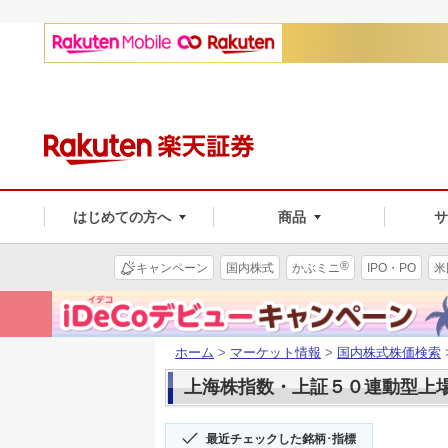
はじめての方へ
商品
®
キャンペーン
国内株式
かぶミニ
IPO・PO
米
ホーム
>
マーケット情報
>
国内株式株価検索
上海株指数・上証５０連動型上場(1
最近チェックした銘柄･指標