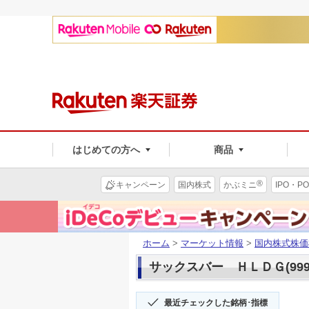
はじめての方へ
商品
®
キャンペーン
国内株式
かぶミニ
IPO・PO
ホーム
>
マーケット情報
>
国内株式株価
サックスバー ＨＬＤＧ(999
最近チェックした銘柄･指標