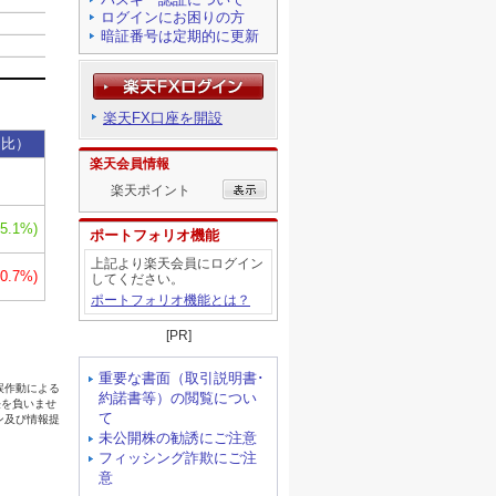
ログインにお困りの方
暗証番号は定期的に更新
楽天FX口座を開設
楽天会員情報
楽天ポイント
ポートフォリオ機能
上記より楽天会員にログイン
してください。
ポートフォリオ機能とは？
[PR]
重要な書面（取引説明書･
約諾書等）の閲覧につい
て
未公開株の勧誘にご注意
フィッシング詐欺にご注
意