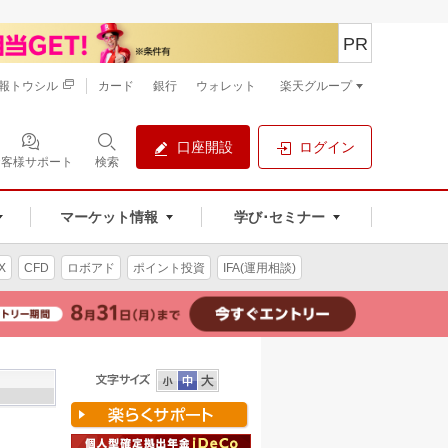
PR
報トウシル
カード
銀行
ウォレット
楽天グループ
口座開設
ログイン
お客様サポート
検索
マーケット情報
学び･セミナー
X
CFD
ロボアド
ポイント投資
IFA(運用相談)