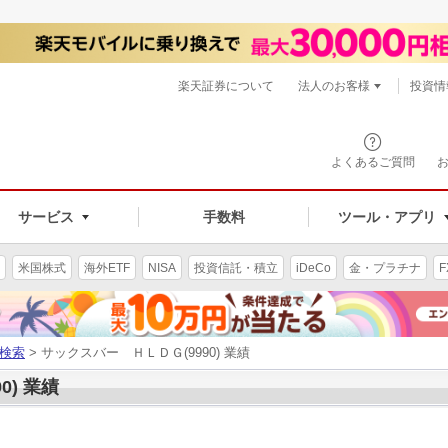
楽天証券について
法人のお客様
投資情
よくあるご質問
サービス
手数料
ツール・アプリ
米国株式
海外ETF
NISA
投資信託・積立
iDeCo
金・プラチナ
F
検索
> サックスバー ＨＬＤＧ(9990) 業績
0) 業績