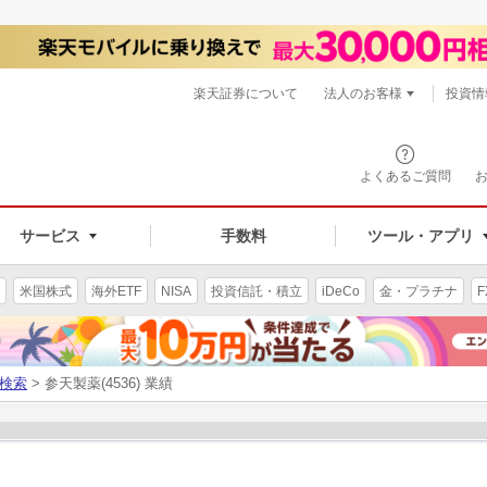
楽天証券について
法人のお客様
投資情
よくあるご質問
サービス
手数料
ツール・アプリ
米国株式
海外ETF
NISA
投資信託・積立
iDeCo
金・プラチナ
F
検索
> 参天製薬(4536) 業績