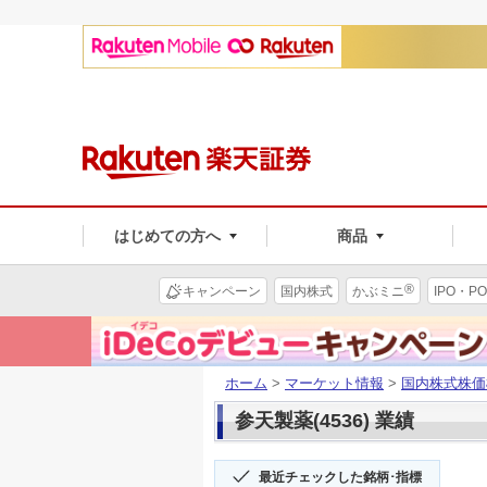
はじめての方へ
商品
®
キャンペーン
国内株式
かぶミニ
IPO・PO
ホーム
>
マーケット情報
>
国内株式株価
参天製薬(4536) 業績
最近チェックした銘柄･指標