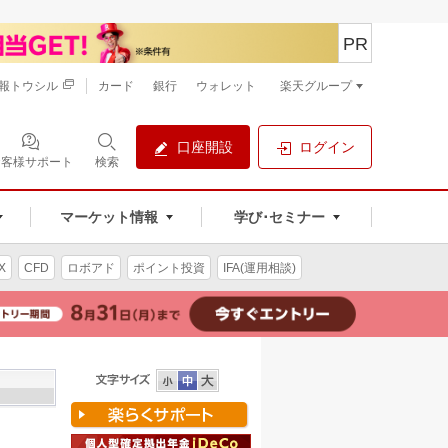
PR
報トウシル
カード
銀行
ウォレット
楽天グループ
口座開設
ログイン
お客様サポート
検索
マーケット情報
学び･セミナー
X
CFD
ロボアド
ポイント投資
IFA(運用相談)