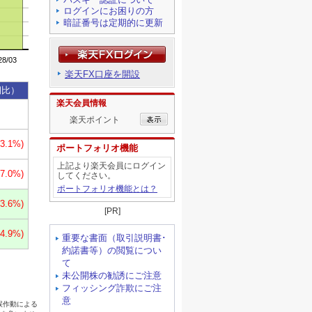
ログインにお困りの方
暗証番号は定期的に更新
楽天FX口座を開設
楽天会員情報
楽天ポイント
ポートフォリオ機能
上記より楽天会員にログイン
してください。
ポートフォリオ機能とは？
[PR]
重要な書面（取引説明書･
約諾書等）の閲覧につい
て
未公開株の勧誘にご注意
フィッシング詐欺にご注
意