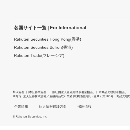
各国サイト一覧 | For International
Rakuten Securities Hong Kong(香港)
Rakuten Securities Bullion(香港)
Rakuten Trade(マレーシア)
加入協会
日本証券業協会
、
一般社団法人金融先物取引業協会
、
日本商品先物取引協会
、
商号等
楽天証券株式会社／金融商品取引業者 関東財務局長（金商）第195号、商品先物
企業情報
個人情報保護方針
採用情報
© Rakuten Securities, Inc.