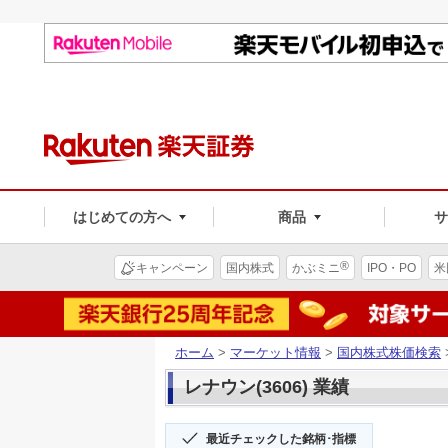
はじめての方へ
商品
®
キャンペーン
国内株式
かぶミニ
IPO・PO
米
ホーム
>
マーケット情報
>
国内株式株価検索
レナウン(3606) 業績
最近チェックした銘柄･指標