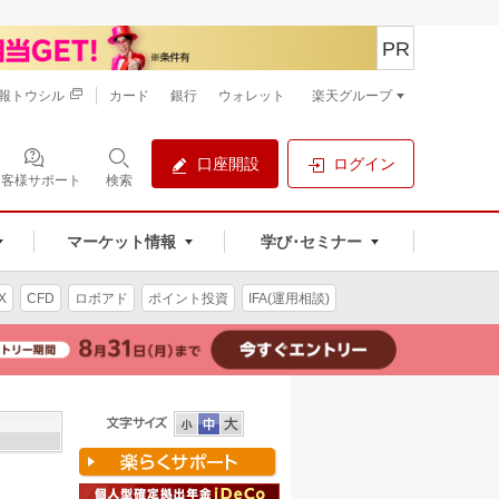
PR
報トウシル
カード
銀行
ウォレット
楽天グループ
口座開設
ログイン
お客様サポート
検索
マーケット情報
学び･セミナー
X
CFD
ロボアド
ポイント投資
IFA(運用相談)