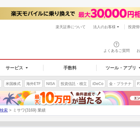
楽天証券について
法人のお客様
投資情
よくあるご質問
サービス
手数料
ツール・アプリ
米国株式
海外ETF
NISA
投資信託・積立
iDeCo
金・プラチナ
F
検索
> ミサワ(3169) 業績