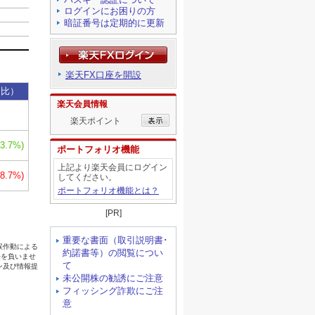
ログインにお困りの方
暗証番号は定期的に更新
楽天FX口座を開設
楽天会員情報
楽天ポイント
ポートフォリオ機能
上記より楽天会員にログイン
してください。
ポートフォリオ機能とは？
[PR]
重要な書面（取引説明書･
約諾書等）の閲覧につい
て
未公開株の勧誘にご注意
フィッシング詐欺にご注
意