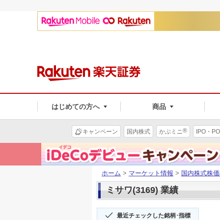
はじめての方へ
商品
®
キャンペーン
国内株式
かぶミニ
IPO・PO
ホーム
>
マーケット情報
>
国内株式株価
ミサワ(3169) 業績
最近チェックした銘柄･指標