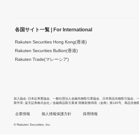
各国サイト一覧 | For International
Rakuten Securities Hong Kong(香港)
Rakuten Securities Bullion(香港)
Rakuten Trade(マレーシア)
加入協会
日本証券業協会
、
一般社団法人金融先物取引業協会
、
日本商品先物取引協会
、
商号等
楽天証券株式会社／金融商品取引業者 関東財務局長（金商）第195号、商品先物
企業情報
個人情報保護方針
採用情報
© Rakuten Securities, Inc.