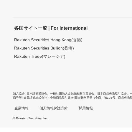
各国サイト一覧 | For International
Rakuten Securities Hong Kong(香港)
Rakuten Securities Bullion(香港)
Rakuten Trade(マレーシア)
加入協会
日本証券業協会
、
一般社団法人金融先物取引業協会
、
日本商品先物取引協会
、
商号等
楽天証券株式会社／金融商品取引業者 関東財務局長（金商）第195号、商品先物
企業情報
個人情報保護方針
採用情報
© Rakuten Securities, Inc.