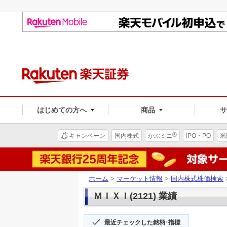
はじめての方へ
商品
®
キャンペーン
国内株式
かぶミニ
IPO・PO
米
ホーム
>
マーケット情報
>
国内株式株価検索
ＭＩＸＩ(2121) 業績
最近チェックした銘柄･指標