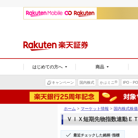
はじめての方へ
商品
®
キャンペーン
国内株式
かぶミニ
IPO・PO
ホーム
>
マーケット情報
>
国内株式株価
ＶＩＸ短期先物指数連動ＥＴＮ(
最近チェックした銘柄･指標