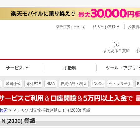
楽天証券について
法人のお客様
投資情
よくあるご質問
サービス
手数料
ツール・アプリ
米国株式
海外ETF
NISA
投資信託・積立
iDeCo
金・プラチナ
F
検索
> ＶＩＸ短期先物指数連動ＥＴＮ(2030) 業績
2030) 業績