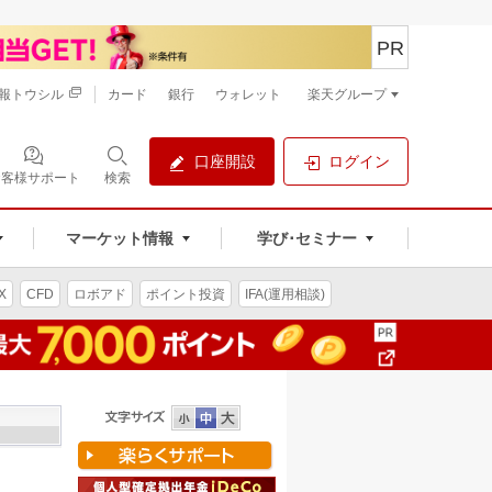
PR
報トウシル
カード
銀行
ウォレット
楽天グループ
口座開設
ログイン
お客様サポート
検索
マーケット情報
学び･セミナー
X
CFD
ロボアド
ポイント投資
IFA(運用相談)