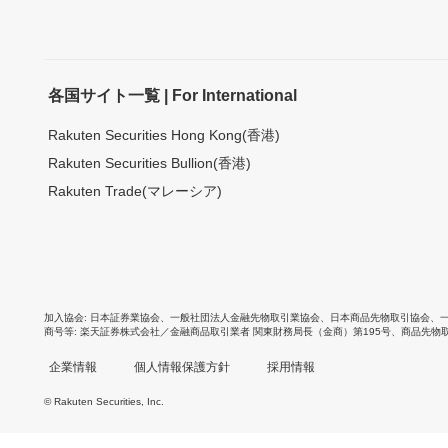
各国サイト一覧 | For International
Rakuten Securities Hong Kong(香港)
Rakuten Securities Bullion(香港)
Rakuten Trade(マレーシア)
加入協会
日本証券業協会
、
一般社団法人金融先物取引業協会
、
日本商品先物取引協会
、
商号等
楽天証券株式会社／金融商品取引業者 関東財務局長（金商）第195号、商品先物
企業情報
個人情報保護方針
採用情報
© Rakuten Securities, Inc.