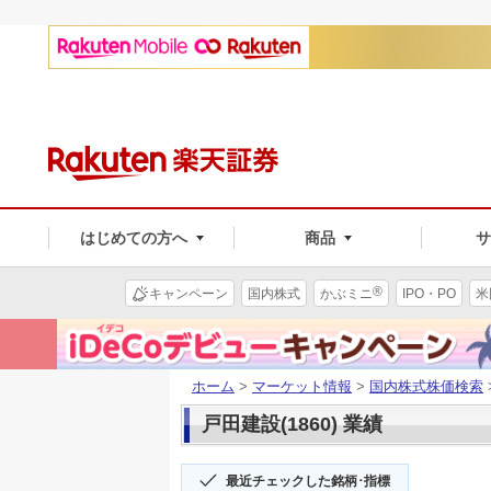
はじめての方へ
商品
®
キャンペーン
国内株式
かぶミニ
IPO・PO
米
ホーム
>
マーケット情報
>
国内株式株価検索
戸田建設(1860) 業績
最近チェックした銘柄･指標