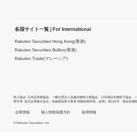
各国サイト一覧 | For International
Rakuten Securities Hong Kong(香港)
Rakuten Securities Bullion(香港)
Rakuten Trade(マレーシア)
加入協会
日本証券業協会
、
一般社団法人金融先物取引業協会
、
日本商品先物取引協会
、
商号等
楽天証券株式会社／金融商品取引業者 関東財務局長（金商）第195号、商品先物
企業情報
個人情報保護方針
採用情報
© Rakuten Securities, Inc.