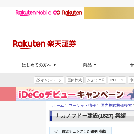
はじめての方へ
商品
®
キャンペーン
国内株式
かぶミニ
IPO・PO
米
ホーム
>
マーケット情報
>
国内株式株価検索
ナカノフドー建設(1827) 業績
最近チェックした銘柄･指標