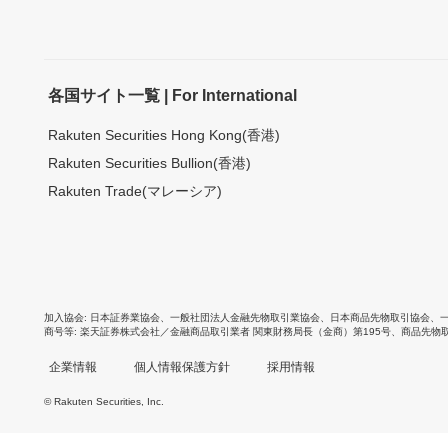
各国サイト一覧 | For International
Rakuten Securities Hong Kong(香港)
Rakuten Securities Bullion(香港)
Rakuten Trade(マレーシア)
加入協会
日本証券業協会
、
一般社団法人金融先物取引業協会
、
日本商品先物取引協会
、
商号等
楽天証券株式会社／金融商品取引業者 関東財務局長（金商）第195号、商品先物
企業情報
個人情報保護方針
採用情報
© Rakuten Securities, Inc.