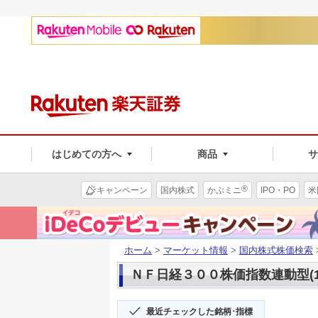
はじめての方へ
商品
®
キャンペーン
国内株式
かぶミニ
IPO・PO
米
ホーム
>
マーケット情報
>
国内株式株価検索
ＮＦ日経３００株価指数連動型(13
最近チェックした銘柄･指標