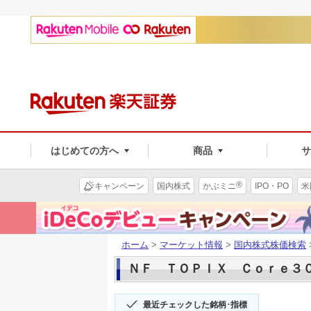
はじめての方へ
商品
®
キャンペーン
国内株式
かぶミニ
IPO・PO
米
ホーム
>
マーケット情報
>
国内株式株価検索
ＮＦ ＴＯＰＩＸ Ｃｏｒｅ３０(1
最近チェックした銘柄･指標