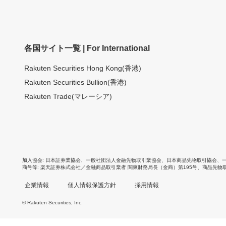
各国サイト一覧 | For International
Rakuten Securities Hong Kong(香港)
Rakuten Securities Bullion(香港)
Rakuten Trade(マレーシア)
加入協会
日本証券業協会
、
一般社団法人金融先物取引業協会
、
日本商品先物取引協会
、
商号等
楽天証券株式会社／金融商品取引業者 関東財務局長（金商）第195号、商品先物
企業情報
個人情報保護方針
採用情報
© Rakuten Securities, Inc.