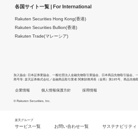
各国サイト一覧 | For International
Rakuten Securities Hong Kong(香港)
Rakuten Securities Bullion(香港)
Rakuten Trade(マレーシア)
加入協会
日本証券業協会
、
一般社団法人金融先物取引業協会
、
日本商品先物取引協会
、
商号等
楽天証券株式会社／金融商品取引業者 関東財務局長（金商）第195号、商品先物
企業情報
個人情報保護方針
採用情報
© Rakuten Securities, Inc.
楽天グループ
サービス一覧
お問い合わせ一覧
サステナビリティ