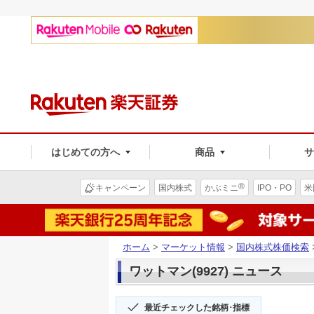
はじめての方へ
商品
®
キャンペーン
国内株式
かぶミニ
IPO・PO
米
ホーム
>
マーケット情報
>
国内株式株価検索
ワットマン(9927) ニュース
最近チェックした銘柄･指標