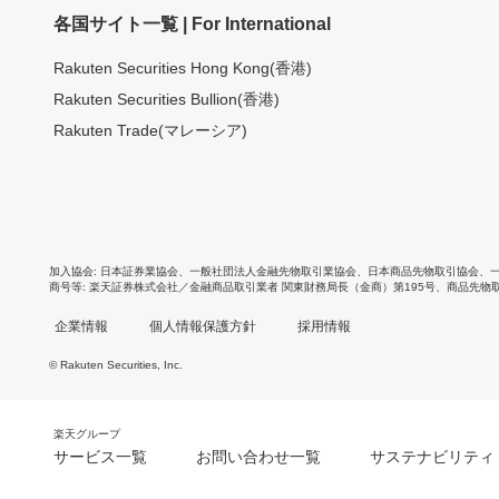
各国サイト一覧 | For International
Rakuten Securities Hong Kong(香港)
Rakuten Securities Bullion(香港)
Rakuten Trade(マレーシア)
加入協会
日本証券業協会
、
一般社団法人金融先物取引業協会
、
日本商品先物取引協会
、
商号等
楽天証券株式会社／金融商品取引業者 関東財務局長（金商）第195号、商品先物
企業情報
個人情報保護方針
採用情報
© Rakuten Securities, Inc.
楽天グループ
サービス一覧
お問い合わせ一覧
サステナビリティ