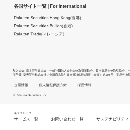
各国サイト一覧 | For International
Rakuten Securities Hong Kong(香港)
Rakuten Securities Bullion(香港)
Rakuten Trade(マレーシア)
加入協会
日本証券業協会
、
一般社団法人金融先物取引業協会
、
日本商品先物取引協会
、
商号等
楽天証券株式会社／金融商品取引業者 関東財務局長（金商）第195号、商品先物
企業情報
個人情報保護方針
採用情報
© Rakuten Securities, Inc.
楽天グループ
サービス一覧
お問い合わせ一覧
サステナビリティ