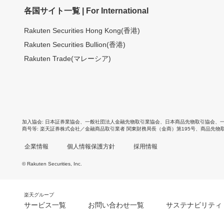
各国サイト一覧 | For International
Rakuten Securities Hong Kong(香港)
Rakuten Securities Bullion(香港)
Rakuten Trade(マレーシア)
加入協会
日本証券業協会
、
一般社団法人金融先物取引業協会
、
日本商品先物取引協会
、
商号等
楽天証券株式会社／金融商品取引業者 関東財務局長（金商）第195号、商品先物
企業情報
個人情報保護方針
採用情報
© Rakuten Securities, Inc.
楽天グループ
サービス一覧
お問い合わせ一覧
サステナビリティ