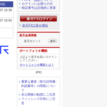
ログインにお困りの方
暗証番号は定期的に更新
楽天FX口座を開設
楽天会員情報
楽天ポイント
ポートフォリオ機能
上記より楽天会員にログイン
してください。
ポートフォリオ機能とは？
[PR]
重要な書面（取引説明書･
約諾書等）の閲覧につい
て
未公開株の勧誘にご注意
フィッシング詐欺にご注
意