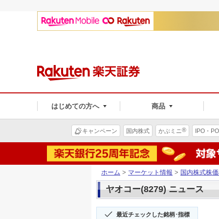
はじめての方へ
商品
®
キャンペーン
国内株式
かぶミニ
IPO・PO
ホーム
>
マーケット情報
>
国内株式株価
ヤオコー(8279) ニュース
最近チェックした銘柄･指標