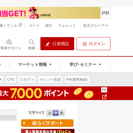
PR
報トウシル
カード
銀行
ウォレット
楽天グループ
口座開設
ログイン
お客様サポート
検索
マーケット情報
学び･セミナー
X
CFD
ロボアド
ポイント投資
IFA(運用相談)