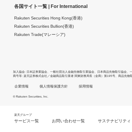
各国サイト一覧 | For International
Rakuten Securities Hong Kong(香港)
Rakuten Securities Bullion(香港)
Rakuten Trade(マレーシア)
加入協会
日本証券業協会
、
一般社団法人金融先物取引業協会
、
日本商品先物取引協会
、
商号等
楽天証券株式会社／金融商品取引業者 関東財務局長（金商）第195号、商品先物
企業情報
個人情報保護方針
採用情報
© Rakuten Securities, Inc.
楽天グループ
サービス一覧
お問い合わせ一覧
サステナビリティ