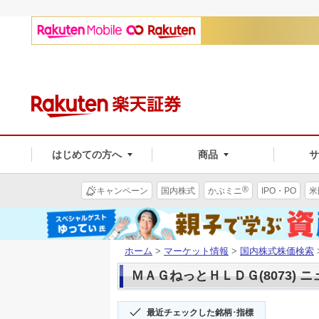
はじめての方へ
商品
®
キャンペーン
国内株式
かぶミニ
IPO・PO
米
ホーム
>
マーケット情報
>
国内株式株価検索
ＭＡＧねっとＨＬＤＧ(8073) 
最近チェックした銘柄･指標