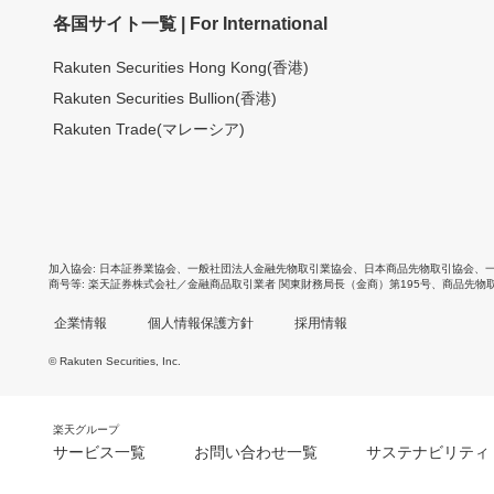
各国サイト一覧 | For International
Rakuten Securities Hong Kong(香港)
Rakuten Securities Bullion(香港)
Rakuten Trade(マレーシア)
加入協会
日本証券業協会
、
一般社団法人金融先物取引業協会
、
日本商品先物取引協会
、
商号等
楽天証券株式会社／金融商品取引業者 関東財務局長（金商）第195号、商品先物
企業情報
個人情報保護方針
採用情報
© Rakuten Securities, Inc.
楽天グループ
サービス一覧
お問い合わせ一覧
サステナビリティ