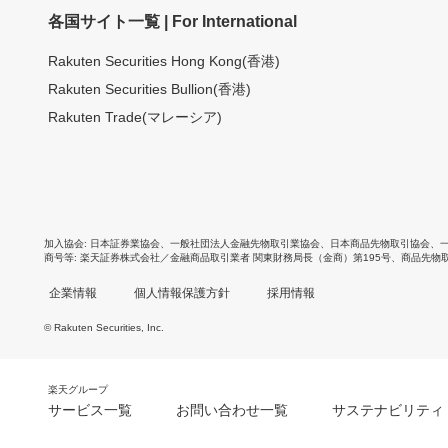
各国サイト一覧 | For International
Rakuten Securities Hong Kong(香港)
Rakuten Securities Bullion(香港)
Rakuten Trade(マレーシア)
加入協会
日本証券業協会
、
一般社団法人金融先物取引業協会
、
日本商品先物取引協会
、
商号等
楽天証券株式会社／金融商品取引業者 関東財務局長（金商）第195号、商品先物
企業情報
個人情報保護方針
採用情報
© Rakuten Securities, Inc.
楽天グループ
サービス一覧
お問い合わせ一覧
サステナビリティ