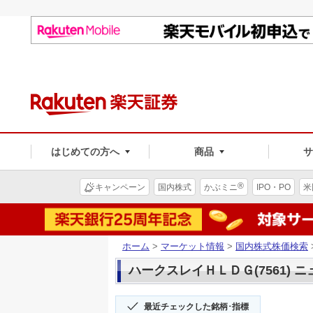
はじめての方へ
商品
®
キャンペーン
国内株式
かぶミニ
IPO・PO
米
ホーム
>
マーケット情報
>
国内株式株価検索
ハークスレイＨＬＤＧ(7561) 
最近チェックした銘柄･指標