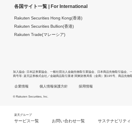
各国サイト一覧 | For International
Rakuten Securities Hong Kong(香港)
Rakuten Securities Bullion(香港)
Rakuten Trade(マレーシア)
加入協会
日本証券業協会
、
一般社団法人金融先物取引業協会
、
日本商品先物取引協会
、
商号等
楽天証券株式会社／金融商品取引業者 関東財務局長（金商）第195号、商品先物
企業情報
個人情報保護方針
採用情報
© Rakuten Securities, Inc.
楽天グループ
サービス一覧
お問い合わせ一覧
サステナビリティ