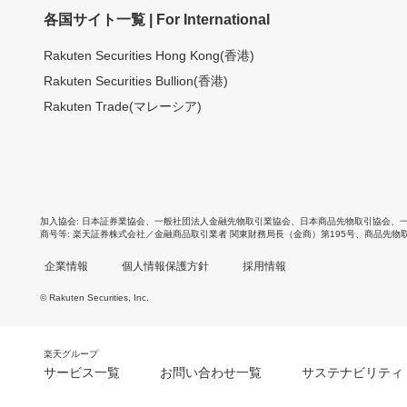
各国サイト一覧 | For International
Rakuten Securities Hong Kong(香港)
Rakuten Securities Bullion(香港)
Rakuten Trade(マレーシア)
加入協会
日本証券業協会
、
一般社団法人金融先物取引業協会
、
日本商品先物取引協会
、
商号等
楽天証券株式会社／金融商品取引業者 関東財務局長（金商）第195号、商品先物
企業情報
個人情報保護方針
採用情報
© Rakuten Securities, Inc.
楽天グループ
サービス一覧
お問い合わせ一覧
サステナビリティ