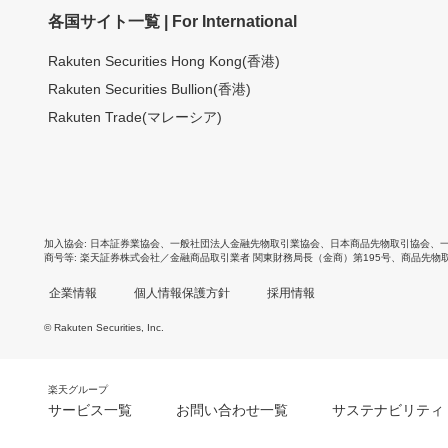
各国サイト一覧 | For International
Rakuten Securities Hong Kong(香港)
Rakuten Securities Bullion(香港)
Rakuten Trade(マレーシア)
加入協会
日本証券業協会
、
一般社団法人金融先物取引業協会
、
日本商品先物取引協会
、
商号等
楽天証券株式会社／金融商品取引業者 関東財務局長（金商）第195号、商品先物
企業情報
個人情報保護方針
採用情報
© Rakuten Securities, Inc.
楽天グループ
サービス一覧
お問い合わせ一覧
サステナビリティ