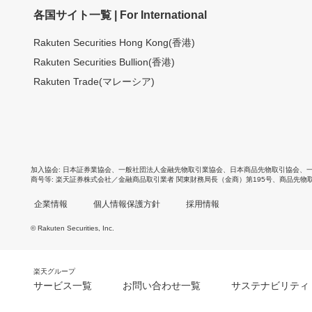
各国サイト一覧 | For International
Rakuten Securities Hong Kong(香港)
Rakuten Securities Bullion(香港)
Rakuten Trade(マレーシア)
加入協会
日本証券業協会
、
一般社団法人金融先物取引業協会
、
日本商品先物取引協会
、
商号等
楽天証券株式会社／金融商品取引業者 関東財務局長（金商）第195号、商品先物
企業情報
個人情報保護方針
採用情報
© Rakuten Securities, Inc.
楽天グループ
サービス一覧
お問い合わせ一覧
サステナビリティ